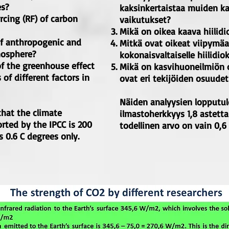
es?
kaksinkertaistaa muiden k
rcing (RF) of carbon
vaikutukset?
Mikä on oikea kaava hiilidio
of anthropogenic and
Mitkä ovat oikeat viipymäa
mosphere?
kokonaisvaltaiselle hiilidioks
of the greenhouse effect
Mikä on kasvihuoneilmiön 
of different factors in
ovat eri tekijöiden osuude
Näiden analyysien lopputulo
that the climate
ilmastoherkkyys 1,8 astetta
orted by the IPCC is 200
todellinen arvo on vain 0,6 
s 0.6 C degrees only.