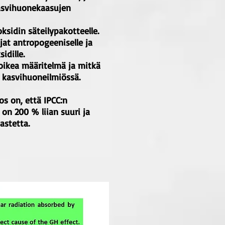
asvihuonekaasujen
ksidin säteilypakotteelle.
jat antropogeeniselle ja
idille.
oikea määritelmä ja mitkä
t kasvihuoneilmiössä.
s on, että IPCC:n
 on 200 % liian suuri ja
astetta.