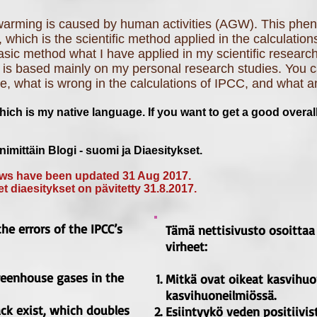
 warming is caused by human activities (AGW). This ph
, which is the scientific method applied in the calculation
asic method what I have applied in my scientific research
 is based mainly on my personal research studies. You ca
 what is wrong in the calculations of IPCC, and what an 
hich is my native language.
If you want to get a good overall
imittäin Blogi - suomi ja Diaesitykset.
ows have been updated 31 Aug 2017.
t diaesitykset on pävitetty 31.8.2017.
e errors of the IPCC’s
Tämä nettisivusto osoittaa
virheet:
greenhouse gases in the
Mitkä ovat oikeat kasvihu
kasvihuoneilmiössä.
ck exist, which doubles
Esiintyykö veden positiivis