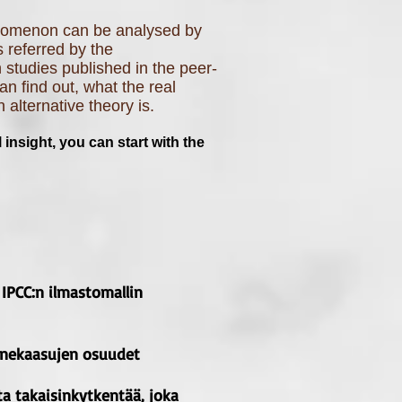
enomenon can be analysed by
s referred by the
 studies published in the peer-
n find out, what the real
alternative theory is.
 insight, you can start with the
 IPCC:n ilmastomallin
onekaasujen osuudet
ta takaisinkytkentää, joka