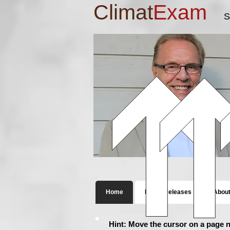
Climat
Exam
S
Home
Press Releases
Abou
Hint: Move the cursor on a page n