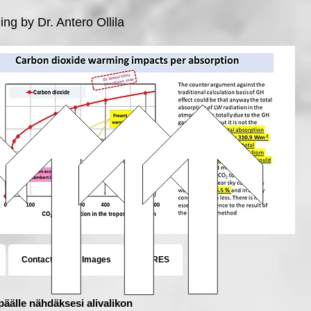
ng by Dr. Antero Ollila
Contact
Images
CERES
äälle nähdäksesi alivalikon