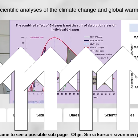
cientific analyses of the climate change and global warmi
t
Blogs
Slideshows
Diaesitykset
Scientific studies
ame to see a possible sub page Ohje: Siirrä kursori sivunimen p